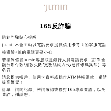
165反詐騙
防範詐騙貼心提醒
ju.min不會主動以電話要求提供信用卡背面的客服電話
接獲帶+號的電話更要小心
ju.min
若接到假冒
客服或是銀行人員電話要求（訂單金
額分期付款/扣款失敗/更改結帳方式/超商條碼異常）等
名義
請您提供帳戶、信用卡資料或操作ATM轉帳匯款，還請
提高警覺！
訂單「詢問記錄」諮詢確認或撥打165專線查證，以免
遭詐，謝謝您。