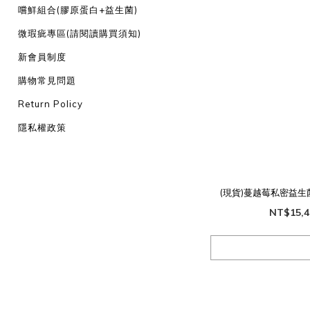
嚐鮮組合(膠原蛋白+益生菌)
微瑕疵專區(請閱讀購買須知)
新會員制度
購物常見問題
Return Policy
隱私權政策
(現貨)蔓越莓私密益
NT$15,4