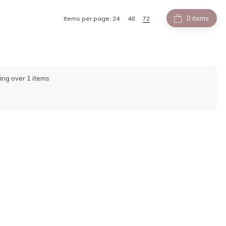
items
Items per page:
24
48
72
ing over 1 items