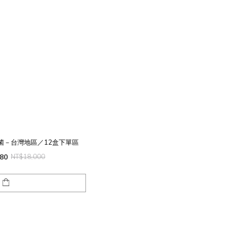
生菌－台灣地區／12盒下單區
80
NT$18,000