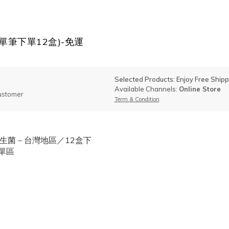
單筆下單12盒)-免運
Selected Products: Enjoy Free Shipp
Available Channels:
Online Store
ustomer
Term & Condition