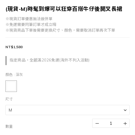
(現貨-M)時髦到爆可以狂穿百搭牛仔後開叉長裙
※現貨訂單優惠無法做併單
※免運需要同筆訂單才成立唷
※現貨商品下單後需要更換尺寸、顏色，需要取消訂單再次下單
NT$1,580
指定商品，全館滿2026免運(海外不列入活動)
顏色
: 深灰
尺寸
數量