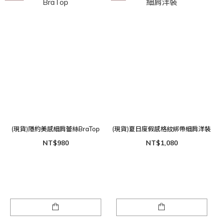
(現貨)隱約美感細肩蕾絲BraTop
(現貨)夏日度假感格紋綁帶細肩洋裝
NT$980
NT$1,080