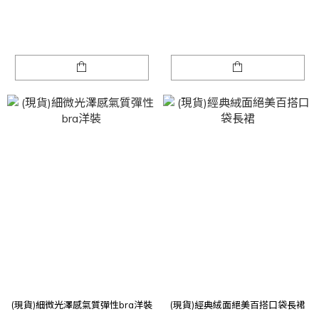
(現貨)細微光澤感氣質彈性bra洋裝
(現貨)經典絨面絕美百搭口袋長裙