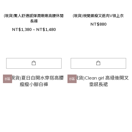
(現貨)驚人舒適感彈潤嫩嫩高腰休閒
(現貨)視覺顯瘦又遮肉V領上衣
長褲
NT$880
NT$1,380 ~ NT$1,480
B區
B區