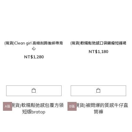
(現貨)Clean girl 高級削肩後綁帶背
(現貨)軟糯鬆弛感口袋顯瘦短褲裙
心
NT$1,180
NT$1,280
A區
B區