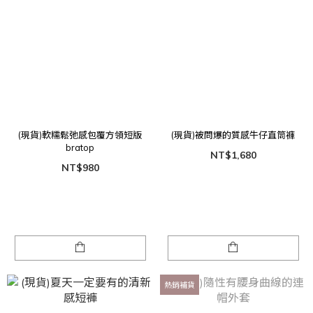
(現貨)軟糯鬆弛感包覆方領短版
(現貨)被問爆的質感牛仔直筒褲
bratop
NT$1,680
NT$980
熱銷補貨