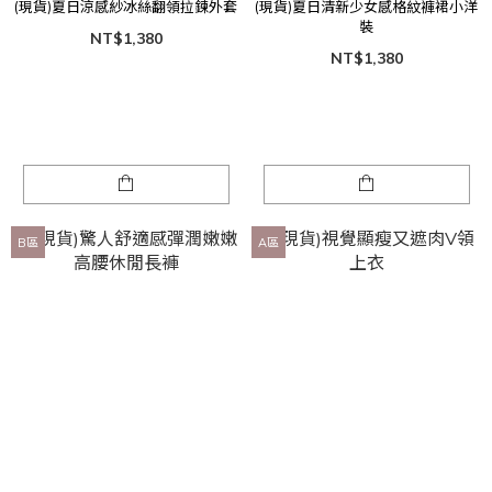
(現貨)夏日涼感紗冰絲翻領拉鍊外套
(現貨)夏日清新少女感格紋褲裙小洋
裝
NT$1,380
NT$1,380
B區
A區