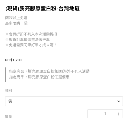
(現貨)膨亮膠原蛋白粉-台灣地區
兩袋以上免運
最多限購十袋
※會員折扣不列入本次活動折扣
※現貨訂單優惠無法做併單
※免運需要同筆訂單才成立唷！
NT$1,280
指定商品，膨亮膠原蛋白粉免運(海外不列入活動)
指定商品，膨亮膠原蛋白粉任選優惠
類別
數量